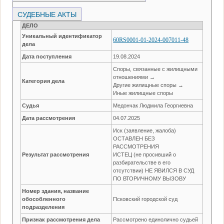
СУДЕБНЫЕ АКТЫ
ДЕЛО
Уникальный идентификатор
60RS0001-01-2024-007011-48
дела
Дата поступления
19.08.2024
Споры, связанные с жилищными
отношениями →
Категория дела
Другие жилищные споры →
Иные жилищные споры
Судья
Медончак Людмила Георгиевна
Дата рассмотрения
04.07.2025
Иск (заявление, жалоба)
ОСТАВЛЕН БЕЗ
РАССМОТРЕНИЯ
Результат рассмотрения
ИСТЕЦ (не просивший о
разбирательстве в его
отсутствии) НЕ ЯВИЛСЯ В СУД
ПО ВТОРИЧНОМУ ВЫЗОВУ
Номер здания, название
обособленного
Псковский городской суд
подразделения
Признак рассмотрения дела
Рассмотрено единолично судьей