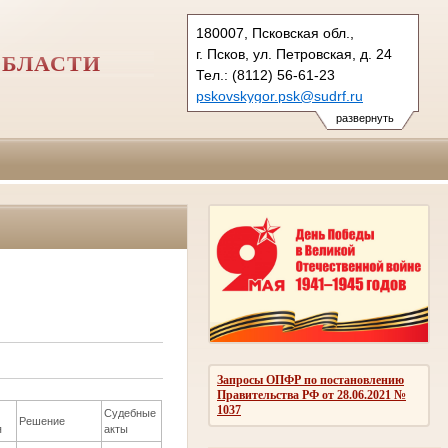
180007, Псковская обл.,
г. Псков, ул. Петровская, д. 24
ОБЛАСТИ
Тел.: (8112) 56-61-23
pskovskygor.psk@sudrf.ru
развернуть
Запросы ОПФР по постановлению
Правительства РФ от 28.06.2021 №
1037
Судебные
Решение
я
акты