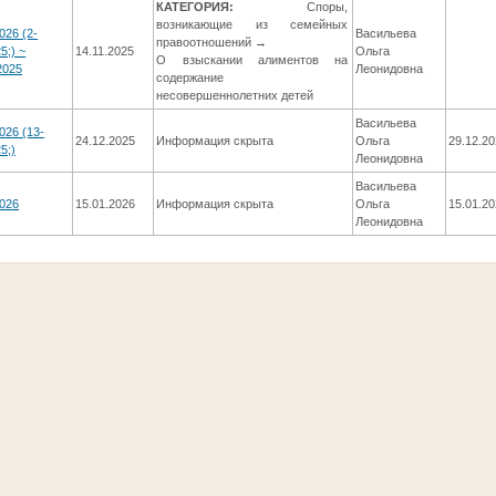
КАТЕГОРИЯ:
Споры,
возникающие из семейных
026 (2-
Васильева
правоотношений →
5;) ~
14.11.2025
Ольга
О взыскании алиментов на
2025
Леонидовна
содержание
несовершеннолетних детей
Васильева
026 (13-
24.12.2025
Информация скрыта
Ольга
29.12.2
5;)
Леонидовна
Васильева
2026
15.01.2026
Информация скрыта
Ольга
15.01.2
Леонидовна