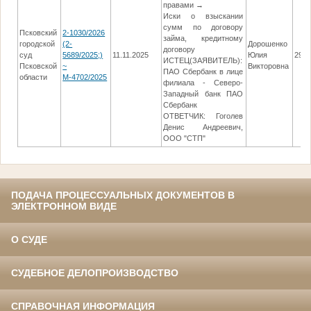
правами →
Иски о взыскании
сумм по договору
Псковский
2-1030/2026
займа, кредитному
городской
(2-
Дорошенко
договору
суд
5689/2025;)
11.11.2025
Юлия
29.0
ИСТЕЦ(ЗАЯВИТЕЛЬ):
Псковской
~
Викторовна
ПАО Сбербанк в лице
области
М-4702/2025
филиала - Северо-
Западный банк ПАО
Сбербанк
ОТВЕТЧИК: Гоголев
Денис Андреевич,
ООО "СТП"
ПОДАЧА ПРОЦЕССУАЛЬНЫХ ДОКУМЕНТОВ В
ЭЛЕКТРОННОМ ВИДЕ
О СУДЕ
СУДЕБНОЕ ДЕЛОПРОИЗВОДСТВО
СПРАВОЧНАЯ ИНФОРМАЦИЯ