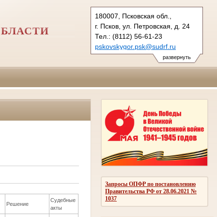
180007, Псковская обл.,
г. Псков, ул. Петровская, д. 24
ОБЛАСТИ
Тел.: (8112) 56-61-23
pskovskygor.psk@sudrf.ru
развернуть
Запросы ОПФР по постановлению
Правительства РФ от 28.06.2021 №
1037
Судебные
Решение
акты