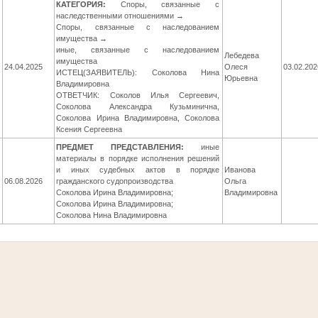
КАТЕГОРИЯ:
Споры, связанные с
наследственными отношениями →
Споры, связанные с наследованием
имущества →
иные, связанные с наследованием
Лебедева
имущества
24.04.2025
Олеся
03.02.202
ИСТЕЦ(ЗАЯВИТЕЛЬ): Соколова Нина
Юрьевна
Владимировна
ОТВЕТЧИК: Соколов Илья Сергеевич,
Соколова Александра Кузьминична,
Соколова Ирина Владимировна, Соколова
Ксения Сергеевна
ПРЕДМЕТ ПРЕДСТАВЛЕНИЯ:
иные
материалы в порядке исполнения решений
и иных судебных актов в порядке
Иванова
06.08.2026
гражданского судопроизводства
Ольга
Соколова Ирина Владимировна;
Владимировна
Соколова Ирина Владимировна;
Соколова Нина Владимировна