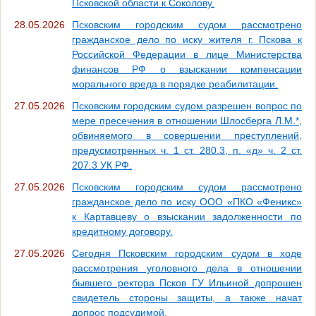
Псковской области к Соколову.
28.05.2026
Псковским городским судом рассмотрено
гражданское дело по иску жителя г. Пскова к
Российской Федерации в лице Министерства
финансов РФ о взыскании компенсации
морального вреда в порядке реабилитации.
27.05.2026
Псковским городским судом разрешен вопрос по
мере пресечения в отношении Шлосберга Л.М.*,
обвиняемого в совершении преступлений,
предусмотренных ч. 1 ст. 280.3, п. «д» ч. 2 ст.
207.3 УК РФ.
27.05.2026
Псковским городским судом рассмотрено
гражданское дело по иску ООО «ПКО «Феникс»
к Картавцеву о взыскании задолженности по
кредитному договору.
27.05.2026
Сегодня Псковским городским судом в ходе
рассмотрения уголовного дела в отношении
бывшего ректора Псков ГУ Ильиной допрошен
свидетель стороны защиты, а также начат
допрос подсудимой.