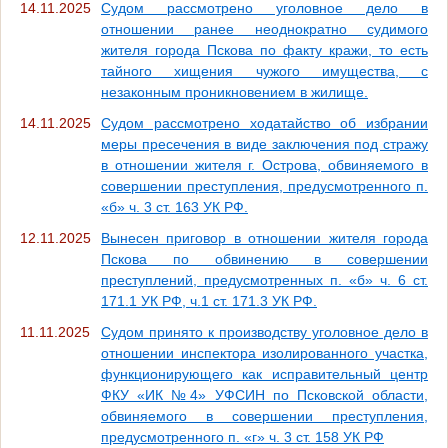
14.11.2025
Судом рассмотрено уголовное дело в
отношении ранее неоднократно судимого
жителя города Пскова по факту кражи, то есть
тайного хищения чужого имущества, с
незаконным проникновением в жилище.
14.11.2025
Судом рассмотрено ходатайство об избрании
меры пресечения в виде заключения под стражу
в отношении жителя г. Острова, обвиняемого в
совершении преступления, предусмотренного п.
«б» ч. 3 ст. 163 УК РФ.
12.11.2025
Вынесен приговор в отношении жителя города
Пскова по обвинению в совершении
преступлений, предусмотренных п. «б» ч. 6 ст.
171.1 УК РФ, ч.1 ст. 171.3 УК РФ.
11.11.2025
Судом принято к производству уголовное дело в
отношении инспектора изолированного участка,
функционирующего как исправительный центр
ФКУ «ИК №4» УФСИН по Псковской области,
обвиняемого в совершении преступления,
предусмотренного п. «г» ч. 3 ст. 158 УК РФ