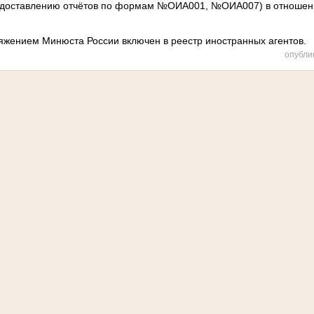
едоставлению отчётов по формам №ОИА001, №ОИА007) в отношени
ряжением Минюста России включен в реестр иностранных агентов.
опубли