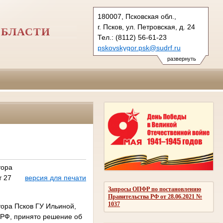
180007, Псковская обл.,
г. Псков, ул. Петровская, д. 24
ОБЛАСТИ
Тел.: (8112) 56-61-23
pskovskygor.psk@sudrf.ru
развернуть
тора
т 27
версия для печати
Запросы ОПФР по постановлению
Правительства РФ от 28.06.2021 №
1037
тора Псков ГУ Ильиной,
К РФ, принято решение об